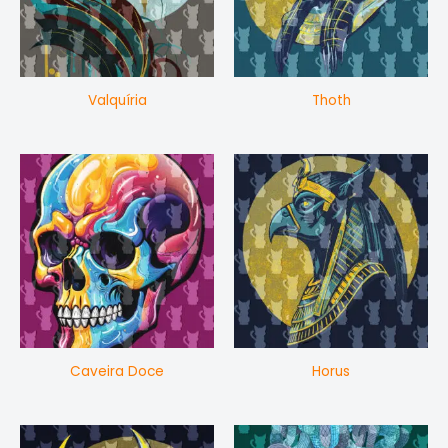
Valquíria
Thoth
Caveira Doce
Horus