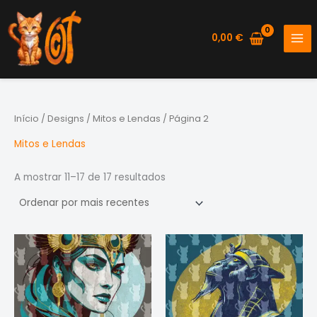
Skip
to
0,00
€
content
Início
/
Designs
/
Mitos e Lendas
/ Página 2
Mitos e Lendas
Ordenado
A mostrar 11–17 de 17 resultados
por
mais
recentes