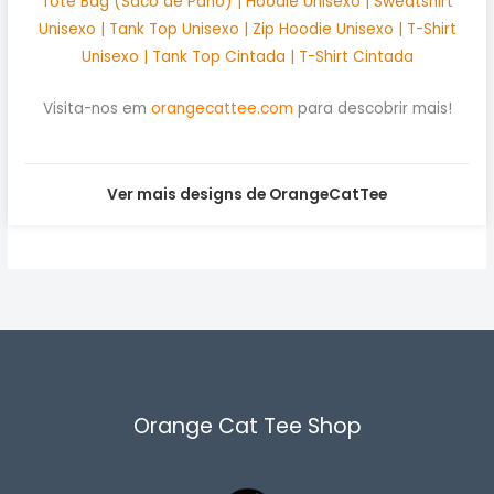
Tote Bag (Saco de Pano) | Hoodie Unisexo | Sweatshirt
Unisexo | Tank Top Unisexo | Zip Hoodie Unisexo | T-Shirt
Unisexo | Tank Top Cintada | T-Shirt Cintada
Visita-nos em
orangecattee.com
para descobrir mais!
Ver mais designs de OrangeCatTee
Orange Cat Tee Shop