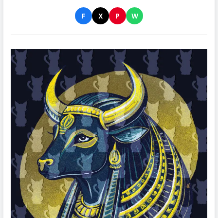
F
X
P
W