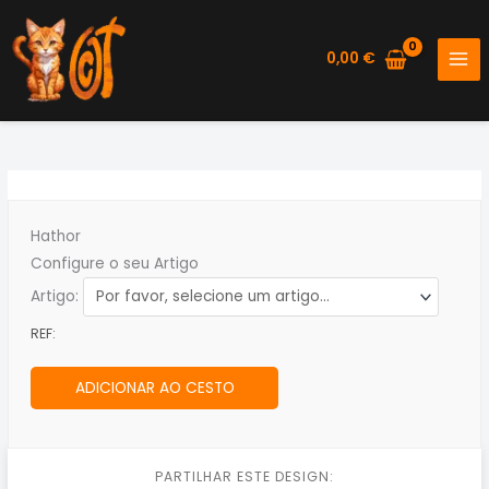
Skip
to
0,00
€
content
Hathor
Configure o seu Artigo
Artigo:
REF:
ADICIONAR AO CESTO
PARTILHAR ESTE DESIGN: