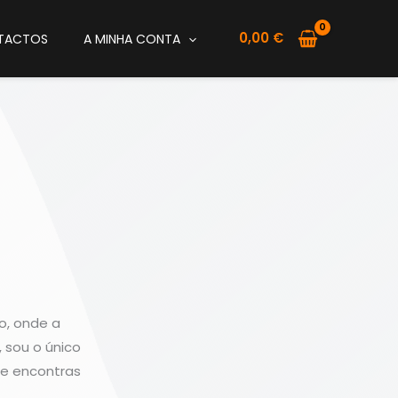
0,00
€
TACTOS
A MINHA CONTA
o, onde a
 sou o único
ue encontras