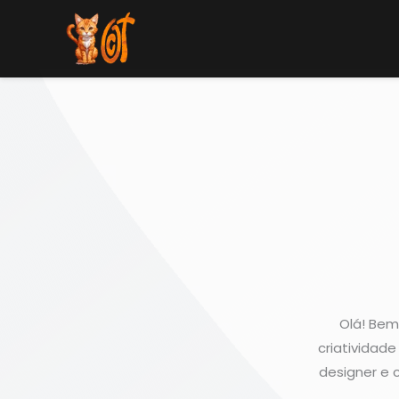
Skip
to
content
Olá! Bem
criatividad
designer e 