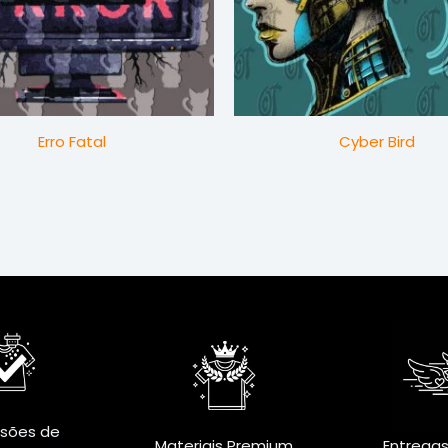
Erro Fatal
Cyber Bird
ssões de
Materiais Premium
Entregas