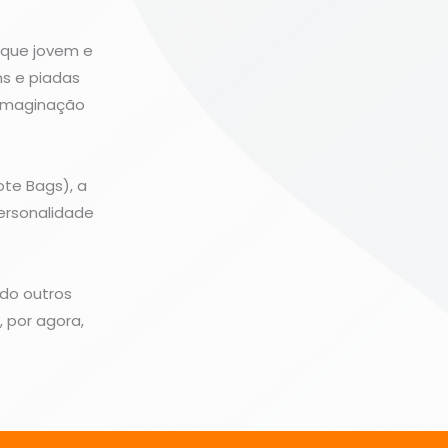
toque jovem e
ns e piadas
 imaginação
ote Bags), a
ersonalidade
ndo outros
 por agora,