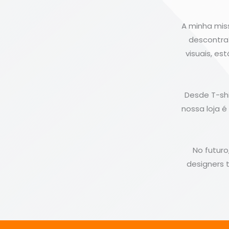
A minha miss
descontraí
visuais, e
Desde T-shi
nossa loja 
No futuro
designers 