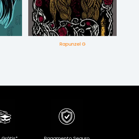
Rapunzel G
 Grátis*
Pagamento Seguro