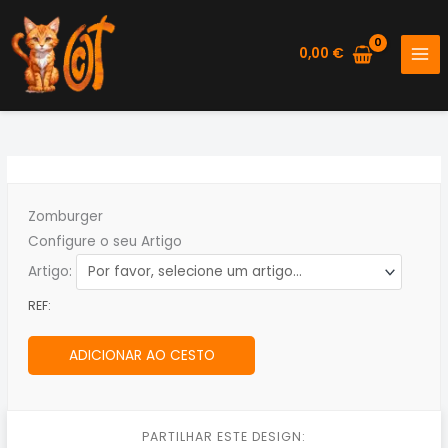
Skip
to
0,00
€
content
Zomburger
Configure o seu Artigo
Artigo:
REF:
ADICIONAR AO CESTO
PARTILHAR ESTE DESIGN: