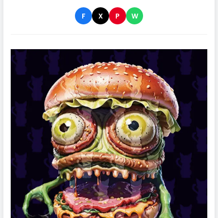
F
X
P
W