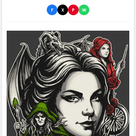
F
X
P
W