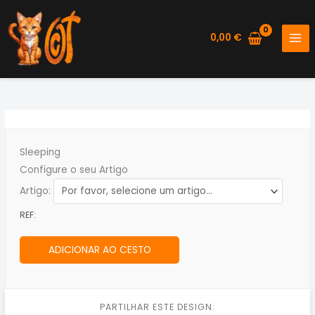
Skip
to
0,00
€
content
Sleeping
Configure o seu Artigo
Artigo:
REF:
ADICIONAR AO CESTO
PARTILHAR ESTE DESIGN: