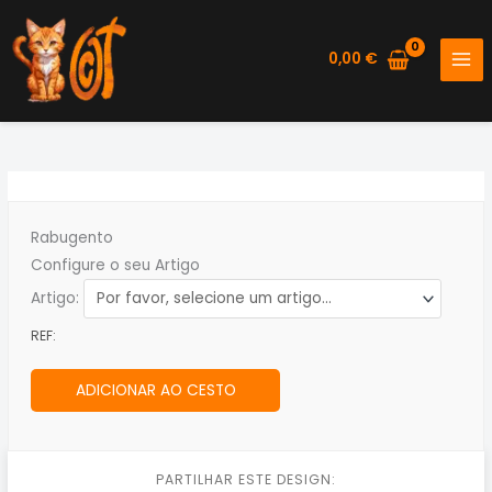
Skip
to
0,00
€
content
Rabugento
Configure o seu Artigo
Artigo:
REF:
ADICIONAR AO CESTO
PARTILHAR ESTE DESIGN: