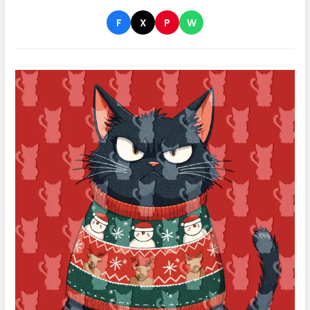
F
X
P
W