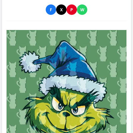
F
X
P
W