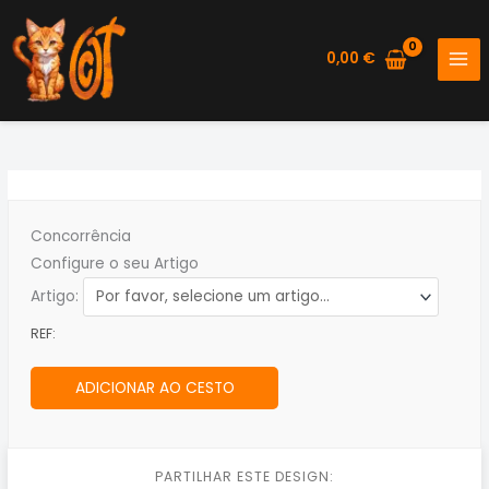
Skip
to
0,00
€
content
Concorrência
Configure o seu Artigo
Artigo:
REF:
ADICIONAR AO CESTO
PARTILHAR ESTE DESIGN: