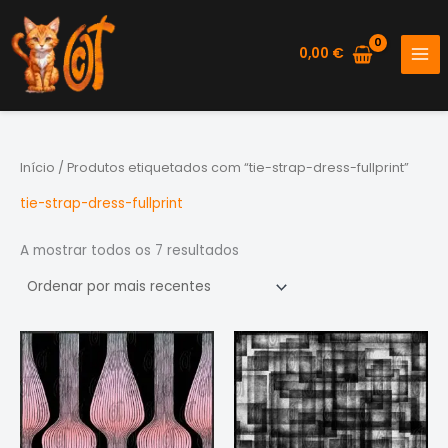
Skip
to
0,00
€
content
Início
/ Produtos etiquetados com “tie-strap-dress-fullprint”
tie-strap-dress-fullprint
Ordenado
A mostrar todos os 7 resultados
por
mais
recentes