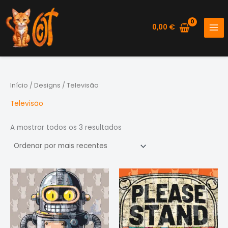
Skip
to
0,00
€
content
Início
/
Designs
/ Televisão
Televisão
Ordenado
A mostrar todos os 3 resultados
por
mais
recentes