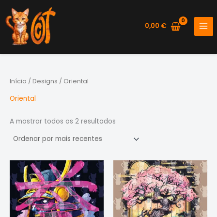
Skip
to
0,00
€
content
Início
/
Designs
/ Oriental
Oriental
Ordenado
A mostrar todos os 2 resultados
por
mais
recentes